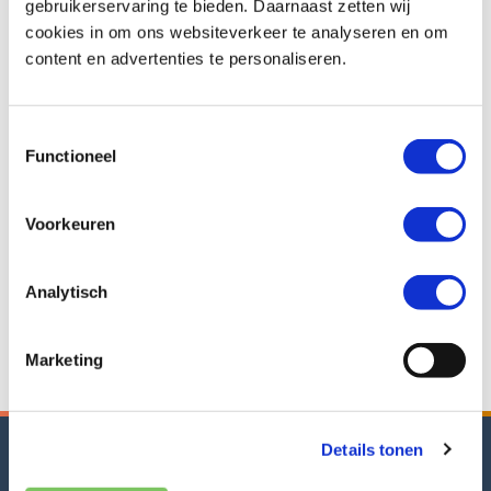
gebruikerservaring te bieden. Daarnaast zetten wij
Zijn er voorwaarden verbonden aan een offerte?
cookies in om ons websiteverkeer te analyseren en om
content en advertenties te personaliseren.
Toestemmingsselectie
Staat je vraag er niet
Functioneel
tussen?
Voorkeuren
Onze medewerkers staan klaar om al je vragen per mail te
beantwoorden.
Analytisch
info@hollandmast.nl
Marketing
Offerte aanvragen
Details tonen