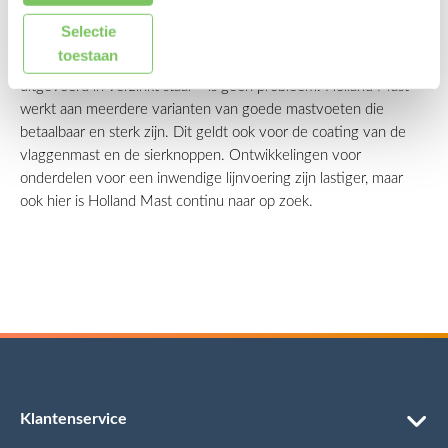
verduurzamen. Zo is henneptouw al goed toepasbaar, maar de
Selectie
levensduur is nu nog wel korter. De mastvoeten vormen een
toestaan
grotere uitdaging. Een metalen kikker of schootoog – doorgaans
uitgevoerd in verzinkt staal – is geen probleem. Holland Mast
werkt aan meerdere varianten van goede mastvoeten die
betaalbaar en sterk zijn. Dit geldt ook voor de coating van de
vlaggenmast en de sierknoppen. Ontwikkelingen voor
onderdelen voor een inwendige lijnvoering zijn lastiger, maar
ook hier is Holland Mast continu naar op zoek.
Klantenservice