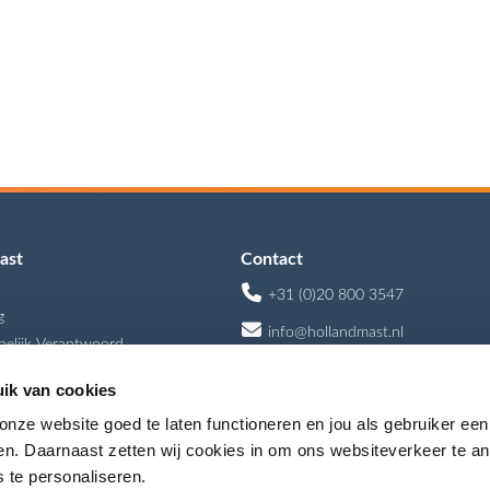
ast
Contact
+31 (0)20 800 3547
g
info@hollandmast.nl
elijk Verantwoord
en
Tt. Melissaweg 61
ik van cookies
 Holland Mast
1033 SP Amsterdam
nze website goed te laten functioneren en jou als gebruiker een
den. Daarnaast zetten wij cookies in om ons websiteverkeer te a
 te personaliseren.