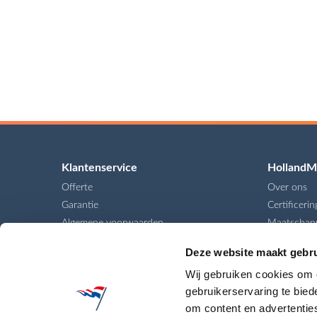
Klantenservice
HollandM
Offerte
Over ons
Garantie
Certificerin
Algemene voorwaarden
Maatschapp
Ondernem
Contact
Deze website maakt gebru
Werken bij
Diensten
Wij gebruiken cookies om o
gebruikerservaring te bie
om content en advertenties