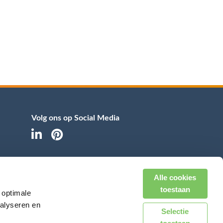
Volg ons op Social Media
Alle cookies
Zichtbaar trotse partners
toestaan
 optimale
nalyseren en
Selectie