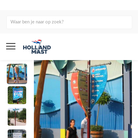
Home
Producten
Evenementen citydressing
Event
aankleding
Bewegwijzering