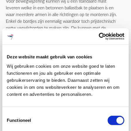
Voor bewegwijzering kunnen wij u een standaard mast
leveren welke in een betonnen ballastbak te plaatsen is en
waar meerdere armen in alle richtingen op te monteren zijn.
Enkel de bordjes zijn eenmalig waardoor toch prijstechnisch
nette verwijsborden te maken zijn. De kunnen met de
overige (huur)artikelen meegeleverd en gemonteerd
worden.
Maatwerk signing en routing
Deze website maakt gebruik van cookies
Wij gebruiken cookies om onze website goed te laten
Het vakgebied van signing betreft meestal maatwerk
functioneren en jou als gebruiker een optimale
toepassingen. Holland Mast kan uw bewegwijzering volledig
gebruikerservaring te bieden. Daarnaast zetten wij
laten aansluiten op uw huisstijl. Bij dierentuinen, pretparken
cookies in om ons websiteverkeer te analyseren en om
en andere vrijetijdsparken denken wij graag mee over
content en advertenties te personaliseren.
thematisering van de routingborden.
Toestemmingsselectie
Functioneel