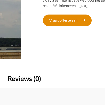
zich via een alternatieve weg door het geb
brand. We informeren u graag!
Vraag offerte aan
Reviews (0)