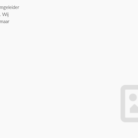
emgeleider
. Wij
 maar