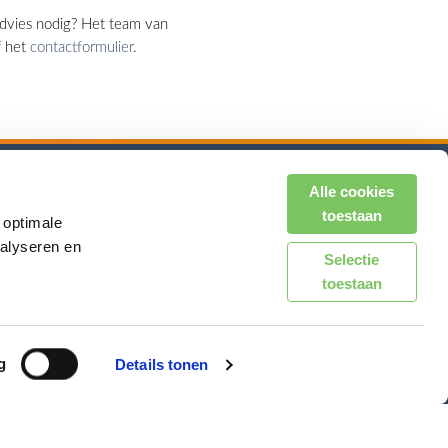
advies nodig? Het team van
 het
contactformulier
.
Alle cookies
Volg ons op Social Media
toestaan
 optimale
nalyseren en
Selectie
toestaan
Zichtbaar trotse partners
g
Details tonen