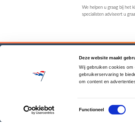
We helpen u graag bij het 
specialisten adviseert u gr
Deze website maakt gebru
Klantenservice
HollandM
Wij gebruiken cookies om o
Offerte
Over ons
gebruikerservaring te bie
Garantie
Certificerin
om content en advertenties
Algemene voorwaarden
Maatschapp
Ondernem
Contact
Werken bij
Toestemmingsselectie
Diensten
Functioneel