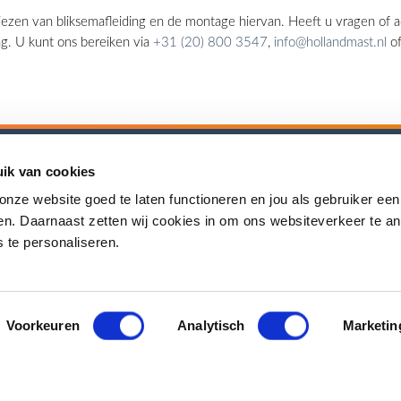
kiezen van bliksemafleiding en de montage hiervan. Heeft u vragen of 
aag. U kunt ons bereiken via
+31 (20) 800 3547
,
info@hollandmast.nl
of
ik van cookies
ast
Contact
nze website goed te laten functioneren en jou als gebruiker een
+31 (0)20 800 3547
den. Daarnaast zetten wij cookies in om ons websiteverkeer te a
g
 te personaliseren.
info@hollandmast.nl
elijk Verantwoord
en
Tt. Melissaweg 61
 Holland Mast
1033 SP Amsterdam
Voorkeuren
Analytisch
Marketin