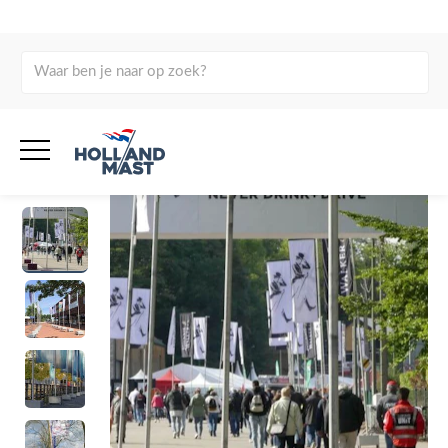
Home
Producten
Evenementen citydressing
Verhuur
Ballast bakken