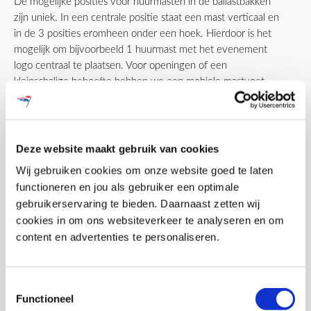
De mogelijke posities voor huurmasten in de ballastbakken
zijn uniek. In een centrale positie staat een mast verticaal en
in de 3 posities eromheen onder een hoek. Hierdoor is het
mogelijk om bijvoorbeeld 1 huurmast met het evenement
logo centraal te plaatsen. Voor openingen of een
kleinschalige behoefte hebben we een mobiele mastvoet
waarvoor geen bakwagen met kraan nodig is voor transport.
Ballast bak hoezen
Deze website maakt gebruik van cookies
Wij kunnen ook een hoes voor de ballast bak voor u
Wij gebruiken cookies om onze website goed te laten
verzorgen. Een hoes in uw stijl maakt het plaatje af en zorgt
functioneren en jou als gebruiker een optimale
ervoor dat de ballastbak met masten geheel bij uw
gebruikerservaring te bieden. Daarnaast zetten wij
evenement past. Al naar gelang de wensen kan dit een
cookies in om ons websiteverkeer te analyseren en om
herhaling van het thema van de vlag zijn, een standaard
content en advertenties te personaliseren.
kleur of een logo.
Toestemmingsselectie
Functioneel