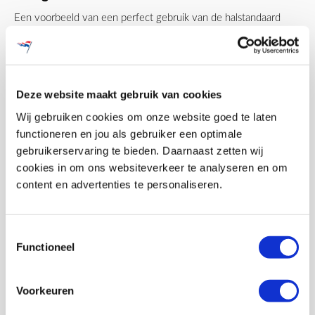
Een voorbeeld van een perfect gebruik van de halstandaard
is voor overheidsinstanties. Holland Mast heeft voor
meerdere ambtszalen een maatwerk halstandaard mogen
wensen, bijvoorbeeld de
premium drielinghouder in
Eindhovens rood voor het gemeentehuis. Een stijlvolle
Deze website maakt gebruik van cookies
eyecatcher, op maat gemaakt
.
De halstandaard is een ideale accessoire tijdens
Wij gebruiken cookies om onze website goed te laten
(internationale) evenementen. Geef uw bezoekers een
functioneren en jou als gebruiker een optimale
warm welkom met een serie landenvlaggen bij de entree;
gebruikerservaring te bieden. Daarnaast zetten wij
succes gegarandeerd.
cookies in om ons websiteverkeer te analyseren en om
content en advertenties te personaliseren.
Toestemmingsselectie
Functioneel
Voorkeuren