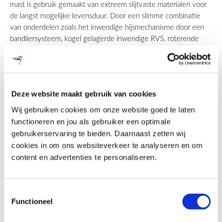
mast is gebruik gemaakt van extreem slijtvaste materialen voor
de langst mogelijke levensduur. Door een slimme combinatie
van onderdelen zoals het inwendige hijsmechanisme door een
bandliersysteem, kogel gelagerde inwendige RVS, roterende
kogel gelagerde kop met katrol en kogelgewicht wordt het
wikkelen van de vlag om de mast voorkomen en de levensduur
gemaximaliseerd.
Deze website maakt gebruik van cookies
Wij gebruiken cookies om onze website goed te laten
Hijsinrichting van de mast van de Grote Kerk te
functioneren en jou als gebruiker een optimale
Dordrecht
gebruikerservaring te bieden. Daarnaast zetten wij
cookies in om ons websiteverkeer te analyseren en om
content en advertenties te personaliseren.
Montage op grote hoogte
Op de dag van montage is de mast met een telescoopkraan met
Toestemmingsselectie
jib op de toren geplaatst. Onze ervaren monteurs hebben de
Functioneel
maststoel aangepast om de nieuwe mast hierin te kunnen
borgen. De authentieke vergulde gouden knop was beschadigd