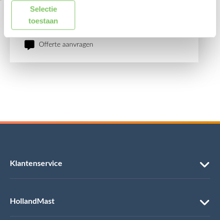
Selectie
Ik denk graag met u mee.
toestaan
info@hollandmast.nl
Offerte aanvragen
Klantenservice
HollandMast