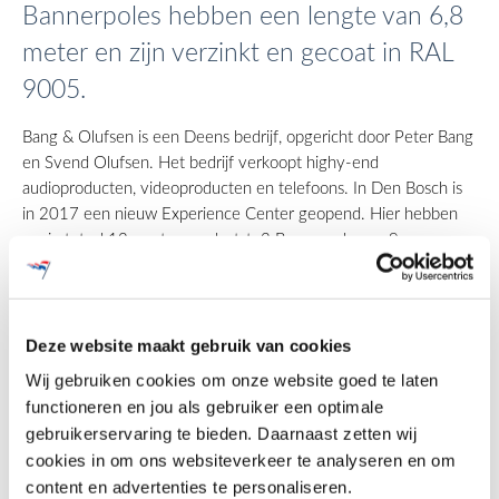
Bannerpoles hebben een lengte van 6,8
meter en zijn verzinkt en gecoat in RAL
9005.
Bang & Olufsen is een Deens bedrijf, opgericht door Peter Bang
en Svend Olufsen. Het bedrijf verkoopt highy-end
audioproducten, videoproducten en telefoons. In Den Bosch is
in 2017 een nieuw Experience Center geopend. Hier hebben
we in totaal 12 masten geplaatst: 3 Bannerpoles en 9
vlaggenmasten. Beide gecoat in RAL 9005.
Deze website maakt gebruik van cookies
Doeken
Wij gebruiken cookies om onze website goed te laten
Ook de doeken zijn door Holland Mast verzorgd. De doeken zijn
functioneren en jou als gebruiker een optimale
dubbelzijdig bedrukt op een extra zwaar doek. Deze zijn boven
gebruikerservaring te bieden. Daarnaast zetten wij
en onderin bevestigd aan de Bannerpole. Door de
cookies in om ons websiteverkeer te analyseren en om
samenwerking met DVC kunnen we elk gewenst doek in eigen
content en advertenties te personaliseren.
huis produceren. Zo bent u verzekerd van een Nederlands