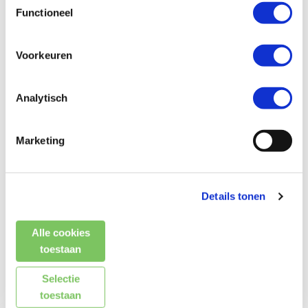
Bannerpoles
Functioneel
Deze Bannerpoles vormen een opvallend element in het
winkelcentrum Amstelveen, waardoor bezoekers niet alleen
Voorkeuren
worden geïnformeerd, maar ook worden verwelkomd in een
levendige en visueel aantrekkelijke omgeving. Het maatwerk, de
hoogwaardige materialen en de doordachte installatie maken
Analytisch
deze Bannerpoles tot een duurzame en effectieve
marketingtool voor het winkelcentrum.
Marketing
Bieden
Bannerpoles
ook een uitkomst voor het promoten van uw
bedrijf? Neemt u contact met ons op, we denken graag met u
Details tonen
mee. Contact opnemen kan via de chat, per mail of telefonisch. Of
gebruikt u het contactformulier. Met meer dan 30 jaar ervaring
Alle cookies
komen we met een passend advies.
toestaan
Selectie
toestaan