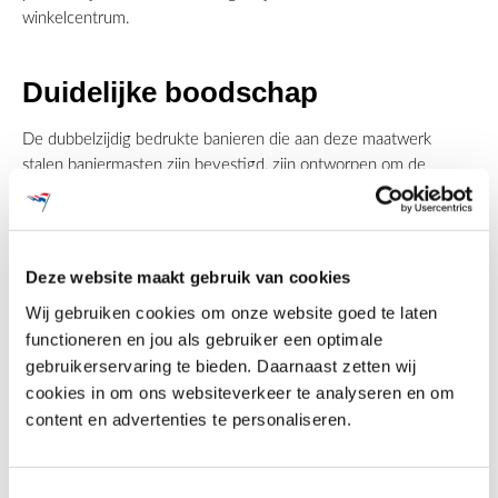
winkelcentrum.
Duidelijke boodschap
De dubbelzijdig bedrukte banieren die aan deze maatwerk
stalen baniermasten zijn bevestigd, zijn ontworpen om de
gewenste boodschap helder en duidelijk over te brengen. Ze
vormen een naadloze weergave van de branding en promotie
van het winkelcentrum.
Deze website maakt gebruik van cookies
Wij gebruiken cookies om onze website goed te laten
Wat de installatie betreft, zijn de banieren strak opgespannen
functioneren en jou als gebruiker een optimale
tussen de spanbuizen. Dit zorgt ervoor dat ze er altijd strak en
gebruikerservaring te bieden. Daarnaast zetten wij
professioneel uitzien, ongeacht de weersomstandigheden. De
cookies in om ons websiteverkeer te analyseren en om
vaste uithouderarmen bieden extra stabiliteit en garanderen dat
content en advertenties te personaliseren.
de banieren altijd perfect zichtbaar zijn.
Toestemmingsselectie