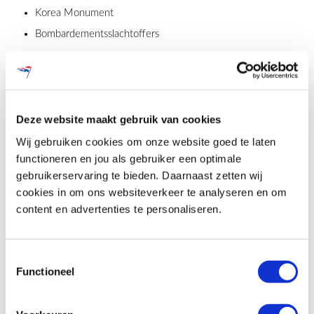
Korea Monument
Bombardementsslachtoffers
De masten
De masten hebben een betonnen fundatie en zijn voorzien van
kantelvoeten. Zo kan de mast indien nodig makkelijk gekanteld
Deze website maakt gebruik van cookies
worden. Tevens zijn de masten uitgerust met een antiwikkel
functionaliteit: zo waait de vlag nooit om de mast heen.
Wij gebruiken cookies om onze website goed te laten
functioneren en jou als gebruiker een optimale
Alle masten hebben een gelijke lengte en uiterlijk. Dit oogt
gebruikerservaring te bieden. Daarnaast zetten wij
netjes en geeft een waardig geheel. De masten zijn van conisch
cookies in om ons websiteverkeer te analyseren en om
aluminium met een voet van 100 mm en een top van 60 mm.
content en advertenties te personaliseren.
De masten hebben een witte poedercoat (RAL 9010) en een
witte sierknop.
Ook niet geheel onbelangrijk: de lijnvoering van de mast is niet
Toestemmingsselectie
Functioneel
toegankelijk voor derden.