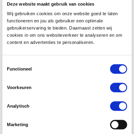
Kantoren
Lange masten
Deze website maakt gebruik van cookies
Wij gebruiken cookies om onze website goed te laten
functioneren en jou als gebruiker een optimale
gebruikerservaring te bieden. Daarnaast zetten wij
cookies in om ons websiteverkeer te analyseren en om
content en advertenties te personaliseren.
Maritiem
Monumentaal
Toestemmingsselectie
Functioneel
Overheid
Publieke ruimtes
Voorkeuren
Analytisch
Retail &amp;
Marketing
winkelcentra
Signing