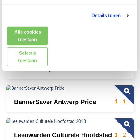
Details tonen
Alle cookies
Bilthoven
1
- 3
toestaan
Selectie
toestaan
Leidsche Rijn
1
- 4
BannerSaver Antwerp Pride
1
- 1
Leeuwarden Culturele Hoofdstad
1
- 2